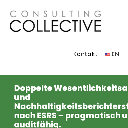
Zum
Inhalt
springen
Kontakt
EN
Doppelte Wesentlichkeits
und
Nachhaltigkeitsberichters
nach ESRS – pragmatisch 
auditfähig.