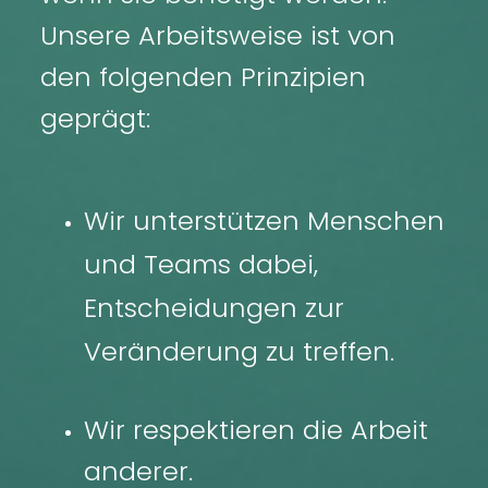
KONTAKT
Unsere Arbeitsweise ist von
den folgenden Prinzipien
Consulting Collective
geprägt:
Email: info(at)consultingcollective.de
Wir unterstützen Menschen
und Teams dabei,
Entscheidungen zur
Impressum
Veränderung zu treffen.
Wir respektieren die Arbeit
anderer.