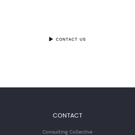
DO YOU HAVE A BIG IDEA WE CAN HELP
WITH?
CONTACT US
CONTACT
Consulting Collective